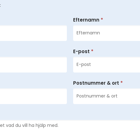
Annat
t
Efternamn
*
E-post
*
Postnummer & ort
*