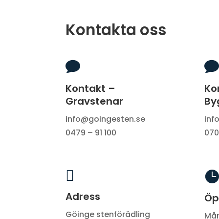
Kontakta oss


Kontakt –
Ko
Gravstenar
By
info@goingesten.se
inf
0479 – 91 100
070


Adress
Öp
Göinge stenförädling
Mån