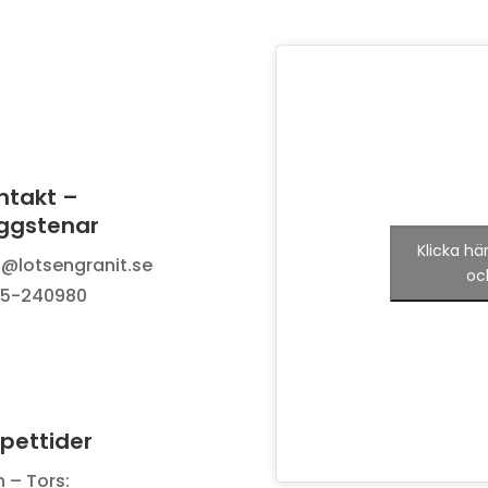
ntakt –
ggstenar
Klicka hä
o@lotsengranit.se
oc
5-240980
pettider
 – Tors: