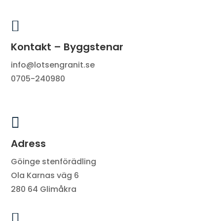

Kontakt – Byggstenar
info@lotsengranit.se
0705-240980

Adress
Göinge stenförädling
Ola Karnas väg 6
280 64 Glimåkra
