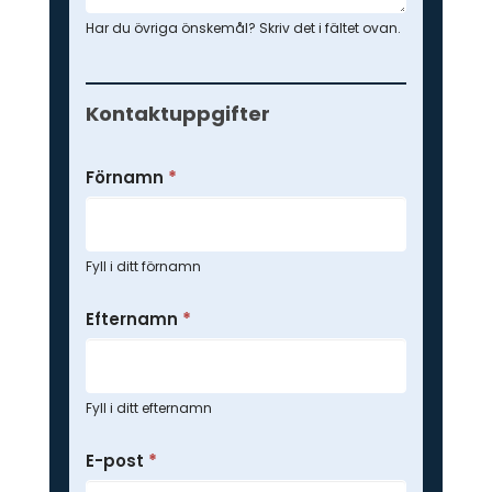
Har du övriga önskemål? Skriv det i fältet ovan.
Kontaktuppgifter
Förnamn
*
Fyll i ditt förnamn
Efternamn
*
Fyll i ditt efternamn
E-post
*