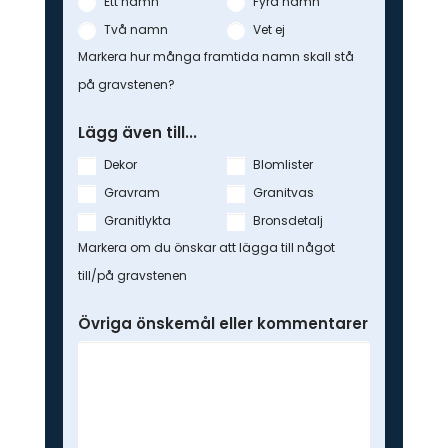
Ett namn
Fyra namn
Två namn
Vet ej
Markera hur många framtida namn skall stå
på gravstenen?
Lägg även till...
Dekor
Blomlister
Gravram
Granitvas
Granitlykta
Bronsdetalj
Markera om du önskar att lägga till något
till/på gravstenen
Övriga önskemål eller kommentarer