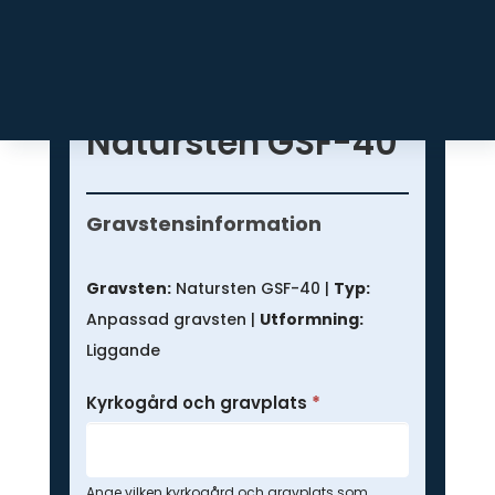
Prisförfrågan för
Natursten GSF-40
Prisförfrågan
-
Gravstensinformation
Anpassad
gravsten
Gravsten:
Natursten GSF-40 |
Typ:
Anpassad gravsten |
Utformning:
Liggande
Kyrkogård och gravplats
*
Ange vilken kyrkogård och gravplats som