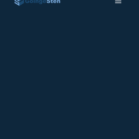
Klar gravsten 34
13000
kr
Gravsten i Svensk Bohus granit med
polerad framsida pikhuggna kanter och
baksida.
Bredd 42-50 cm
Höjd 100 cm
Tjock 11-18 cm