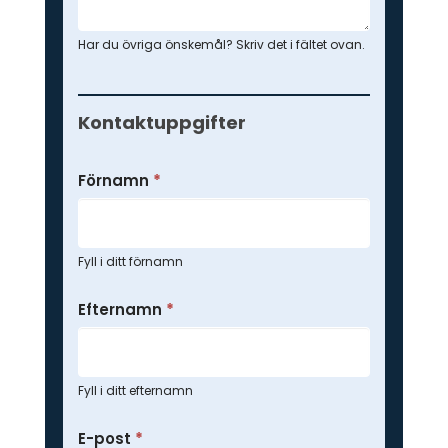
Har du övriga önskemål? Skriv det i fältet ovan.
Kontaktuppgifter
Förnamn
*
Fyll i ditt förnamn
Efternamn
*
Fyll i ditt efternamn
E-post
*