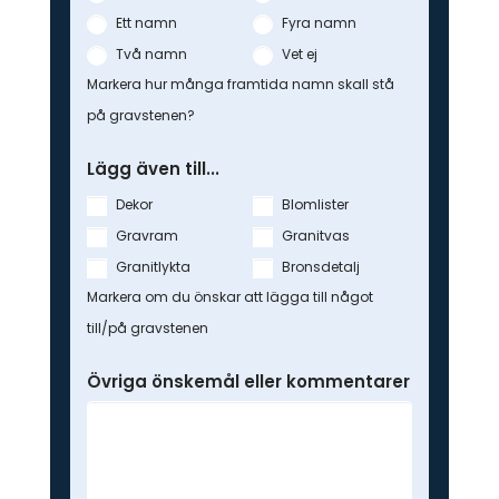
Ett namn
Fyra namn
Två namn
Vet ej
Markera hur många framtida namn skall stå
på gravstenen?
Lägg även till...
Dekor
Blomlister
Gravram
Granitvas
Granitlykta
Bronsdetalj
Markera om du önskar att lägga till något
till/på gravstenen
Övriga önskemål eller kommentarer