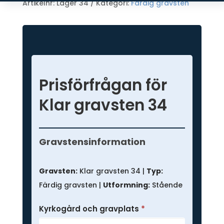
Artikelnr:
Lager 34
Kategori:
Färdig gravsten
Prisförfrågan för
Klar gravsten 34
Prisförfrågan
-
Gravstensinformation
Färdig
gravsten
Gravsten:
Klar gravsten 34 |
Typ:
Färdig gravsten |
Utformning:
Stående
Kyrkogård och gravplats
*