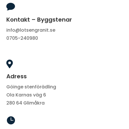

Kontakt – Byggstenar
info@lotsengranit.se
0705-240980

Adress
Göinge stenförädling
Ola Karnas väg 6
280 64 Glimåkra
