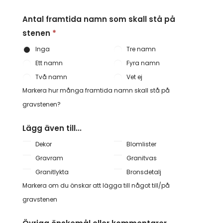
Antal framtida namn som skall stå på
stenen
*
Inga
Tre namn
Ett namn
Fyra namn
Två namn
Vet ej
Markera hur många framtida namn skall stå på
gravstenen?
Lägg även till...
Dekor
Blomlister
Gravram
Granitvas
Granitlykta
Bronsdetalj
Markera om du önskar att lägga till något till/på
gravstenen