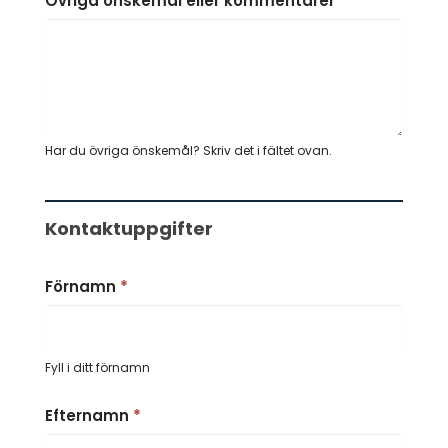
Övriga önskemål eller kommentarer
Har du övriga önskemål? Skriv det i fältet ovan.
Kontaktuppgifter
Förnamn
*
Fyll i ditt förnamn
Efternamn
*