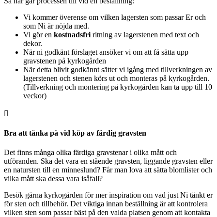
Så här går processen till vid en beställning:
Vi kommer överense om vilken lagersten som passar Er och
som Ni är nöjda med.
Vi gör en
kostnadsfri
ritning av lagerstenen med text och
dekor.
När ni godkänt förslaget ansöker vi om att få sätta upp
gravstenen på kyrkogården
När detta blivit godkännt sätter vi igång med tillverkningen av
lagerstenen och stenen körs ut och monteras på kyrkogården.
(Tillverkning och montering på kyrkogården kan ta upp till 10
veckor)

Bra att tänka på vid köp av färdig gravsten
Det finns många olika färdiga gravstenar i olika mått och
utföranden. Ska det vara en stående gravsten, liggande gravsten eller
en natursten till en minneslund? Får man lova att sätta blomlister och
vilka mått ska dessa vara isåfall?
Besök gärna kyrkogården för mer inspiration om vad just Ni tänkt er
för sten och tillbehör. Det viktiga innan beställning är att kontrolera
vilken sten som passar bäst på den valda platsen genom att kontakta