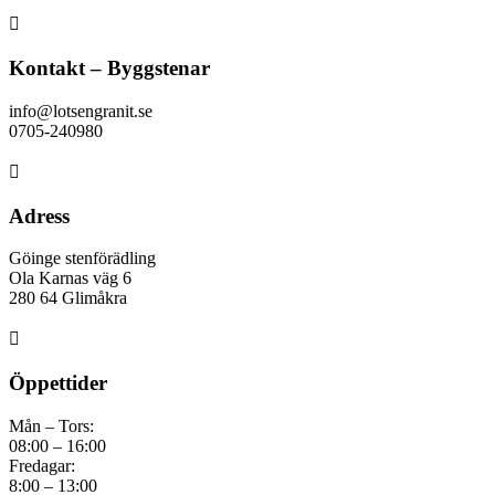

Kontakt – Byggstenar
info@lotsengranit.se
0705-240980

Adress
Göinge stenförädling
Ola Karnas väg 6
280 64 Glimåkra

Öppettider
Mån – Tors:
08:00 – 16:00
Fredagar:
8:00 – 13:00