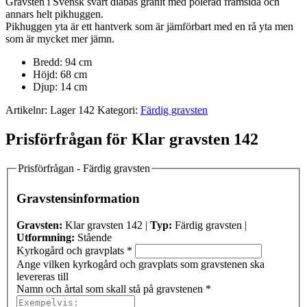
Gravsten i Svensk svart diabas granit med polerad framsida och
annars helt pikhuggen.
Pikhuggen yta är ett hantverk som är jämförbart med en rå yta men
som är mycket mer jämn.
Bredd: 94 cm
Höjd: 68 cm
Djup: 14 cm
Artikelnr:
Lager 142
Kategori:
Färdig gravsten
Prisförfrågan för Klar gravsten 142
Prisförfrågan - Färdig gravsten
Gravstensinformation
Gravsten:
Klar gravsten 142 |
Typ:
Färdig gravsten |
Utformning:
Stående
Kyrkogård och gravplats
*
Ange vilken kyrkogård och gravplats som gravstenen ska
levereras till
Namn och årtal som skall stå på gravstenen
*