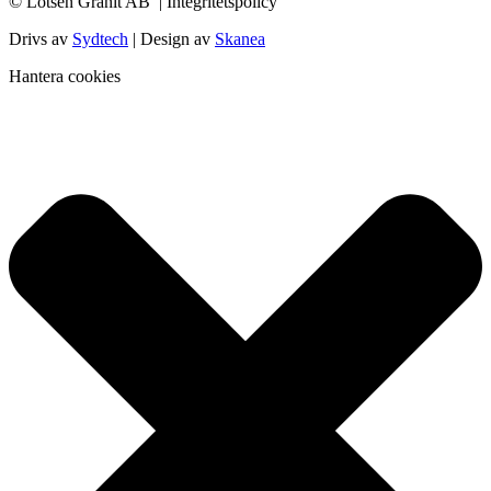
© Lotsen Granit AB
| Integritetspolicy
Drivs av
Sydtech
| Design av
Skanea
Hantera cookies