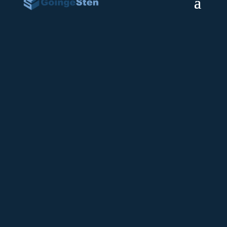
Klar gravsten 135
12000
kr
Gravliggare i Svensk Vånga granit med
polerad ovansida och kanter.
Gravstenens mått:
Bredd: 75 cm
Höjd: 56 cm
Djup: 8-26 cm
Artikelnr:
Lager 135
Kategori:
Färdig gravsten