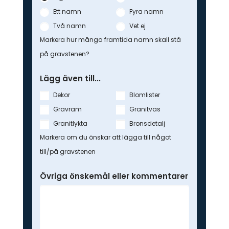
Ett namn
Fyra namn
Två namn
Vet ej
Markera hur många framtida namn skall stå
på gravstenen?
Lägg även till...
Dekor
Blomlister
Gravram
Granitvas
Granitlykta
Bronsdetalj
Markera om du önskar att lägga till något
till/på gravstenen
Övriga önskemål eller kommentarer