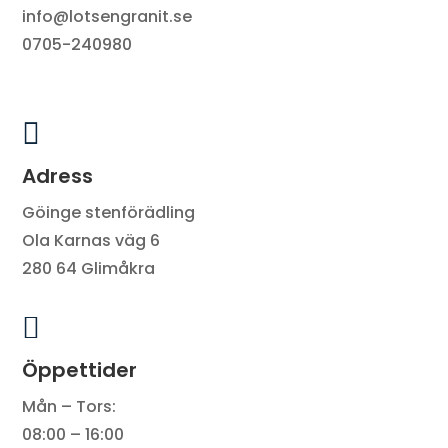
info@lotsengranit.se
0705-240980

Adress
Göinge stenförädling
Ola Karnas väg 6
280 64 Glimåkra

Öppettider
Mån – Tors:
08:00 – 16:00