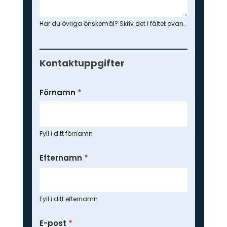
Har du övriga önskemål? Skriv det i fältet ovan.
Kontaktuppgifter
Förnamn
*
Fyll i ditt förnamn
Efternamn
*
Fyll i ditt efternamn
E-post
*