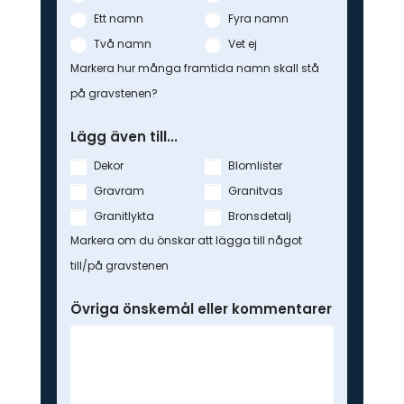
Ett namn
Fyra namn
Två namn
Vet ej
Markera hur många framtida namn skall stå
på gravstenen?
Lägg även till...
Dekor
Blomlister
Gravram
Granitvas
Granitlykta
Bronsdetalj
Markera om du önskar att lägga till något
till/på gravstenen
Övriga önskemål eller kommentarer