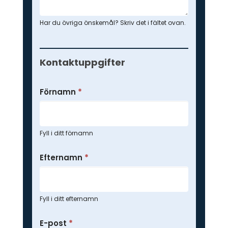
Har du övriga önskemål? Skriv det i fältet ovan.
Kontaktuppgifter
Förnamn
*
Fyll i ditt förnamn
Efternamn
*
Fyll i ditt efternamn
E-post
*