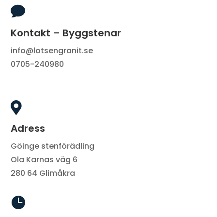

Kontakt – Byggstenar
info@lotsengranit.se
0705-240980

Adress
Göinge stenförädling
Ola Karnas väg 6
280 64 Glimåkra
