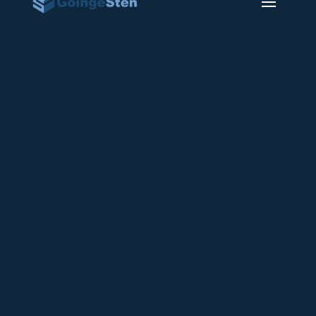
Klar gravsten 118
12000
kr
Gravsten i Näs granit med polerad
ovansida och fas.
Bredd: 60 cm
Höjd: 60 cm
Tjocklek: 14 cm
Artikelnr:
Lager 118
Kategori:
Färdig gravsten