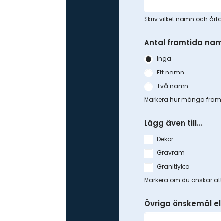
Skriv vilket namn och årt
Antal framtida nam
Inga
Ett namn
Två namn
Markera hur många framt
Lägg även till...
Dekor
Gravram
Granitlykta
Markera om du önskar att 
Övriga önskemål e