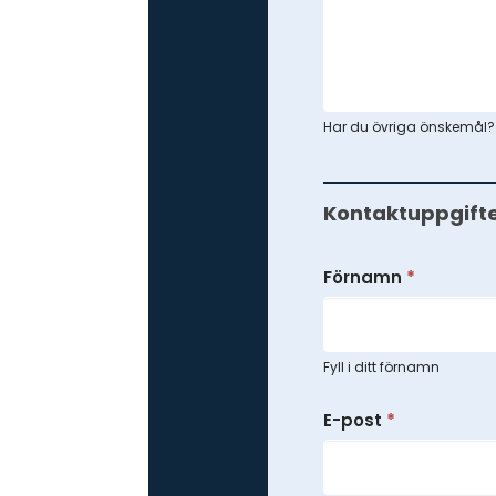
Har du övriga önskemål? Sk
Kontaktuppgift
Förnamn
*
Fyll i ditt förnamn
E-post
*