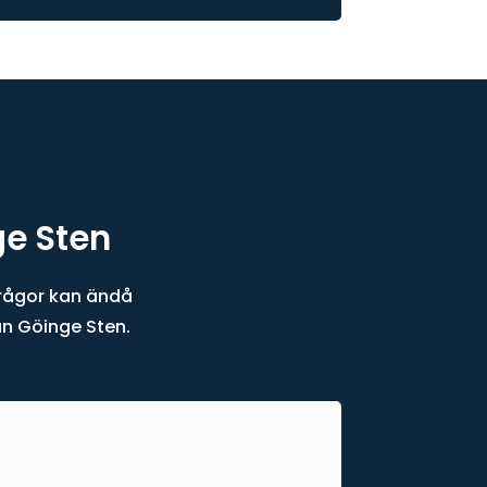
ge Sten
frågor kan ändå
rån Göinge Sten.