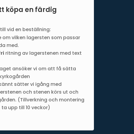
tt köpa en färdig
ll vid en beställning:
 om vilken lagersten som passar
jda med.
ri
ritning av lagerstenen med text
laget ansöker vi om att få sätta
 kyrkogården
dkännt sätter vi igång med
agerstenen och stenen körs ut och
ården. (Tillverkning och montering
a upp till 10 veckor)