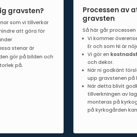
Processen av a
ig gravsten?
gravsten
ar som vi tillverkar
Så här går processen ti
mindre att göra för
Vi kommer överense
under
Er och som Ni är nö
ssa stenar är
Vi gör en
kostnadsf
den gör på bilden och
och dekor.
torlek på.
När ni godkänt förs
upp gravstenen på
När detta blivit go
tillverkningen av l
monteras på kyrkog
på kyrkogården kan t