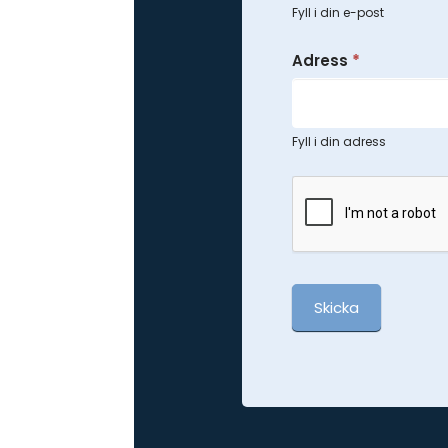
Fyll i din e-post
Adress
*
Fyll i din adress
Skicka