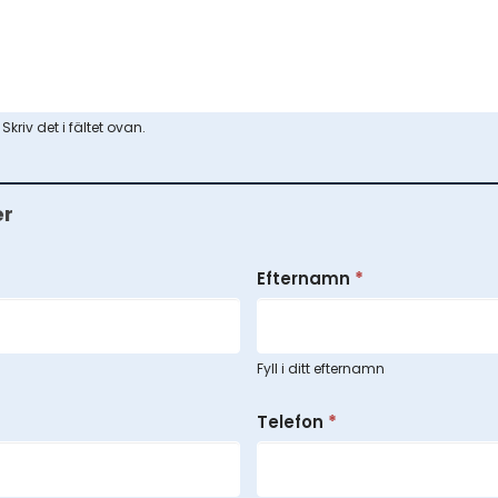
riv det i fältet ovan.
er
Efternamn
*
Fyll i ditt efternamn
Telefon
*