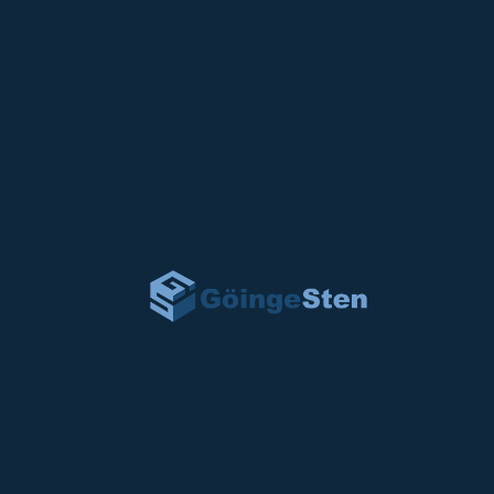
Hem
/
Gravstenar
/
Färdig gravsten
/ K