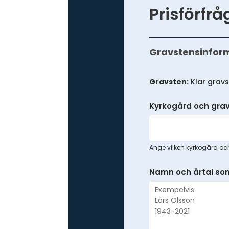
Prisförfrå
Prisförfrågan
-
Gravstensinfor
Färdig
gravsten
Gravsten:
Klar gravs
Kyrkogård och gra
Ange vilken kyrkogård och
Namn och årtal som