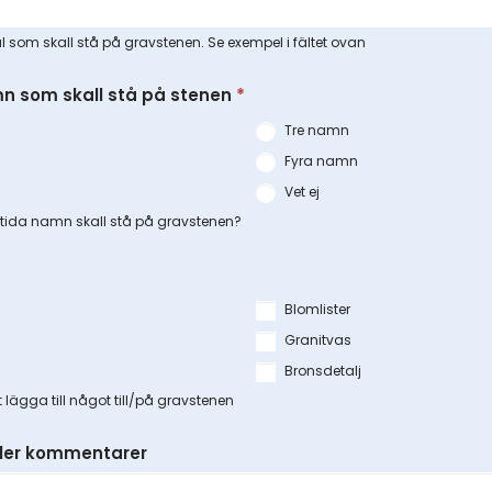
al som skall stå på gravstenen. Se exempel i fältet ovan
n som skall stå på stenen
*
Tre namn
Fyra namn
Vet ej
ida namn skall stå på gravstenen?
Blomlister
Granitvas
Bronsdetalj
lägga till något till/på gravstenen
ller kommentarer