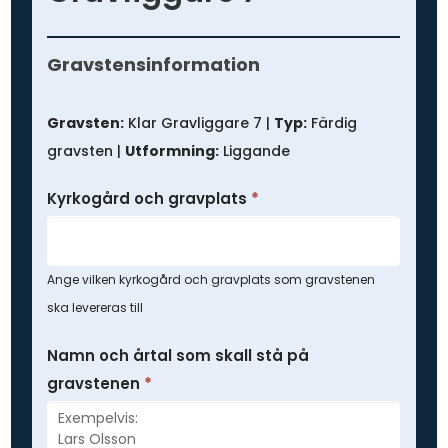
Prisförfrågan
-
Gravstensinformation
Färdig
gravsten
Gravsten:
Klar Gravliggare 7 |
Typ:
Färdig
gravsten |
Utformning:
Liggande
Kyrkogård och gravplats
*
Ange vilken kyrkogård och gravplats som gravstenen
ska levereras till
Namn och årtal som skall stå på
gravstenen
*