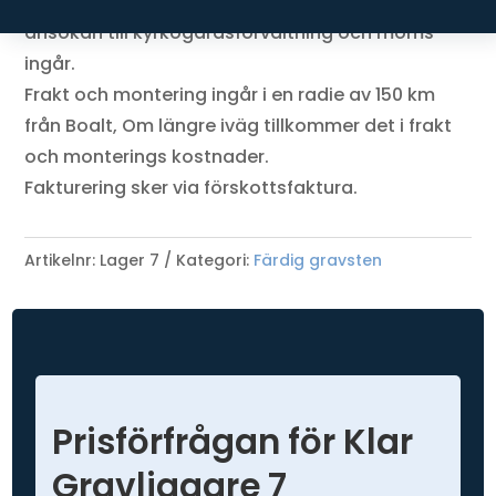
Pris inklusive ca 40 tecken, standard dekor,
ansökan till kyrkogårdsförvaltning och moms
ingår.
Frakt och montering ingår i en radie av 150 km
från Boalt, Om längre iväg tillkommer det i frakt
och monterings kostnader.
Fakturering sker via förskottsfaktura.
Artikelnr:
Lager 7
Kategori:
Färdig gravsten
Prisförfrågan för Klar
Gravliggare 7