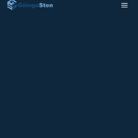
Klar Gravliggare 7
10900
kr
Gravsten i Labrador granit med blank polerad
ovansida och blästrade kanter.
Bredd: 60 cm
Höjd: 50 cm
Djup: 12 cm