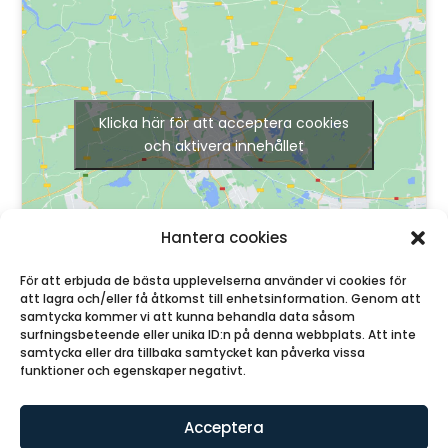
Klicka här för att acceptera cookies
och aktivera innehållet
Hantera cookies
För att erbjuda de bästa upplevelserna använder vi cookies för
att lagra och/eller få åtkomst till enhetsinformation. Genom att
samtycka kommer vi att kunna behandla data såsom
surfningsbeteende eller unika ID:n på denna webbplats. Att inte
samtycka eller dra tillbaka samtycket kan påverka vissa
funktioner och egenskaper negativt.
© Lotsen Granit AB
2026
Acceptera