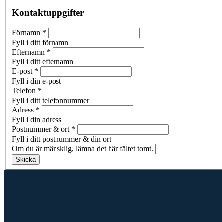
Kontaktuppgifter
Förnamn
*
Fyll i ditt förnamn
Efternamn
*
Fyll i ditt efternamn
E-post
*
Fyll i din e-post
Telefon
*
Fyll i ditt telefonnummer
Adress
*
Fyll i din adress
Postnummer & ort
*
Fyll i ditt postnummer & din ort
Om du är mänsklig, lämna det här fältet tomt.
Skicka