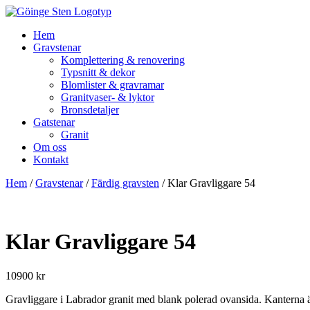
Hem
Gravstenar
Komplettering & renovering
Typsnitt & dekor
Blomlister & gravramar
Granitvaser- & lyktor
Bronsdetaljer
Gatstenar
Granit
Om oss
Kontakt
Hem
/
Gravstenar
/
Färdig gravsten
/ Klar Gravliggare 54
Klar Gravliggare 54
10900
kr
Gravliggare i Labrador granit med blank polerad ovansida. Kanterna ä