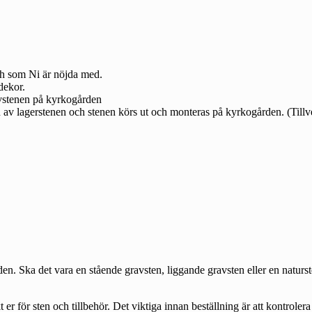
h som Ni är nöjda med.
dekor.
avstenen på kyrkogården
en av lagerstenen och stenen körs ut och monteras på kyrkogården. (Til
en. Ska det vara en stående gravsten, liggande gravsten eller en naturst
r för sten och tillbehör. Det viktiga innan beställning är att kontroler