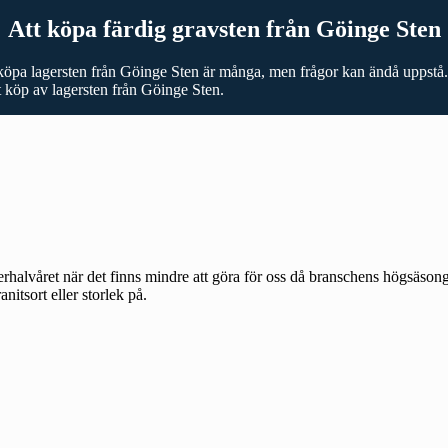
Att köpa färdig gravsten från Göinge Sten
köpa lagersten från Göinge Sten är många, men frågor kan ändå uppstå. 
itt köp av lagersten från Göinge Sten.
terhalvåret när det finns mindre att göra för oss då branschens högsäso
nitsort eller storlek på.