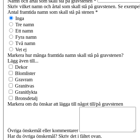
Namn och årtal som skall stå på gravstenen
*
Skriv vilket namn och årtal som skall stå på gravstenen. Se exempel 
Antal framtida namn som skall stå på stenen
*
Inga
Tre namn
Ett namn
Fyra namn
Två namn
Vet ej
Markera hur många framtida namn skall stå på gravstenen?
Lägg även till...
Dekor
Blomlister
Gravram
Granitvas
Granitlykta
Bronsdetalj
Markera om du önskar att lägga till något till/på gravstenen
Övriga önskemål eller kommentarer
Har du övriga önskemål? Skriv det i fältet ovan.