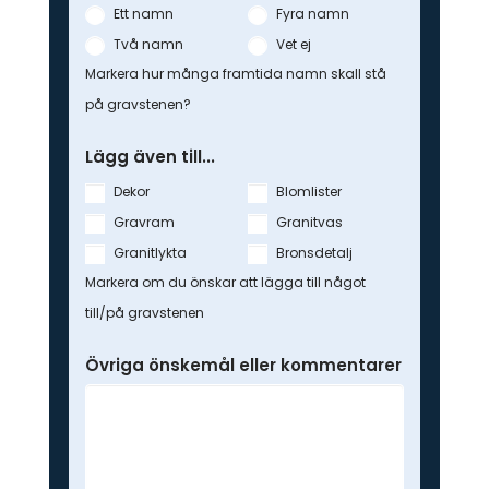
Ett namn
Fyra namn
Två namn
Vet ej
Markera hur många framtida namn skall stå
på gravstenen?
Lägg även till...
Dekor
Blomlister
Gravram
Granitvas
Granitlykta
Bronsdetalj
Markera om du önskar att lägga till något
till/på gravstenen
Övriga önskemål eller kommentarer