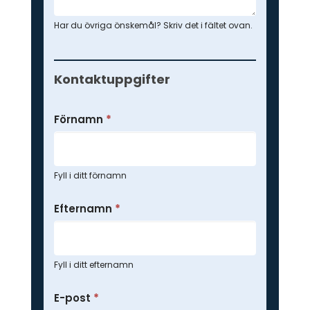
Har du övriga önskemål? Skriv det i fältet ovan.
Kontaktuppgifter
Förnamn
*
Fyll i ditt förnamn
Efternamn
*
Fyll i ditt efternamn
E-post
*