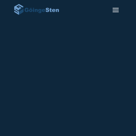
Gravsten GSF-44
12400
kr
På bilden visas en tillverkad naturstenen i
röd grå granit med bränd framsida och
kanter.
Texten är försänkt och svart målad.
Dekoren är försänkt och svart målad.
Leveranstiden är ca 6-10 veckor från det att
gravstenen är godkänd av kyrkan.
Mått: 50 x 40 x 10 cm