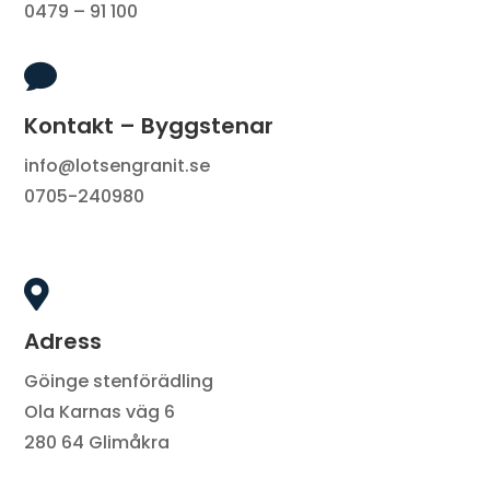
0479 – 91 100

Kontakt – Byggstenar
info@lotsengranit.se
0705-240980

Adress
Göinge stenförädling
Ola Karnas väg 6
280 64 Glimåkra