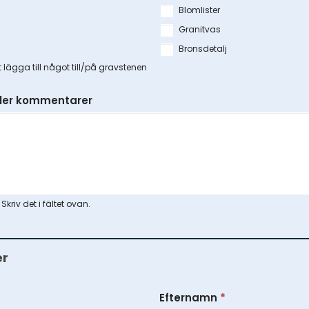
Blomlister
Granitvas
Bronsdetalj
lägga till något till/på gravstenen
ller kommentarer
riv det i fältet ovan.
er
Efternamn
*