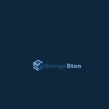
Hem
/
Gravstenar
/
Anpassad gravste