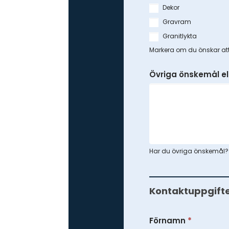
Dekor
Gravram
Granitlykta
Markera om du önskar att 
Övriga önskemål e
Har du övriga önskemål? Sk
Kontaktuppgift
Förnamn
*