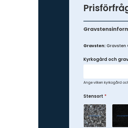
Prisförfr
Prisförfrågan
-
Gravstensinfor
Anpassad
gravsten
Gravsten:
Gravsten 
Kyrkogård och gra
Ange vilken kyrkogård och
Stensort
*