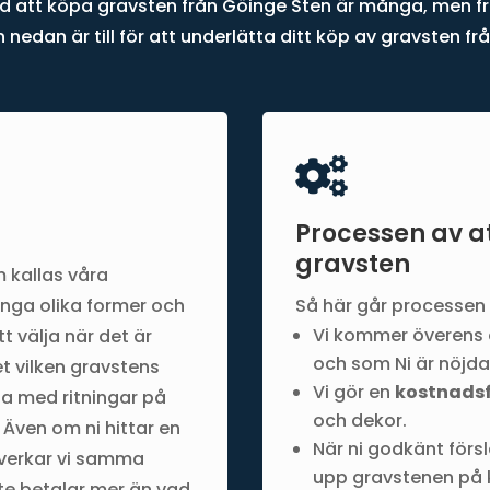
d att köpa gravsten från Göinge Sten är många, men f
 nedan är till för att underlätta ditt köp av gravsten fr

Processen av a
gravsten
 kallas våra
nga olika former och
Så här går processen ti
Vi kommer överens 
att välja när det är
och som Ni är nöjd
et vilken gravstens
Vi gör en
kostnadsf
na med ritningar på
och dekor.
 Även om ni hittar en
När ni godkänt förs
llverkar vi samma
upp gravstenen på
nte betalar mer än vad