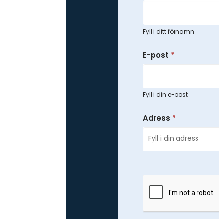
Fyll i ditt förnamn
E-post
*
Fyll i din e-post
Adress
*