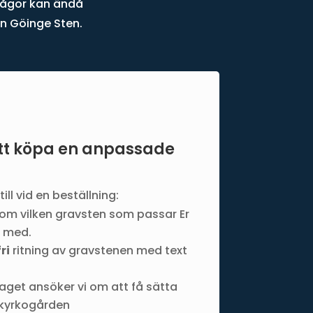
rågor kan ändå
ån Göinge Sten.
tt köpa en anpassade
ll vid en beställning:
om vilken gravsten som passar Er
a med.
ri
ritning av gravstenen med text
laget ansöker vi om att få sätta
 kyrkogården