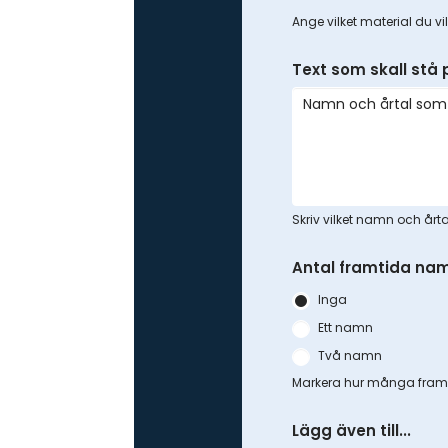
Ange vilket material du vi
Text som skall stå
Skriv vilket namn och årt
Antal framtida nam
Inga
Ett namn
Två namn
Markera hur många framt
Lägg även till...