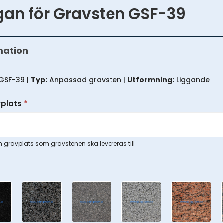
ågan för Gravsten GSF-39
mation
GSF-39 |
Typ:
Anpassad gravsten |
Utformning:
Liggande
vplats
*
 gravplats som gravstenen ska levereras till