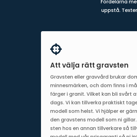
Fördelarna me
uppstå. Texten

Att välja rätt gravsten
Gravsten eller gravvård brukar dom
minnesmärken, och dom finns i må
färger i granit. Vilket kan bli svårt 
dags. Vi kan tillverka praktiskt tag
modell som helst. Vi hjälper er gär
den gravstens modell som ni gillar.
sten hos en annan tillverkare så ti
modell med vår prisgaranti så ni i