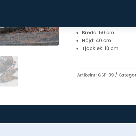
Dekoren är upphöjd.
Leveranstiden är ca 6-1
godkänd av kyrkan.
Bredd: 50 cm
Höjd: 40 cm
Tjocklek: 10 cm
Artikelnr:
GSF-39
Kategor