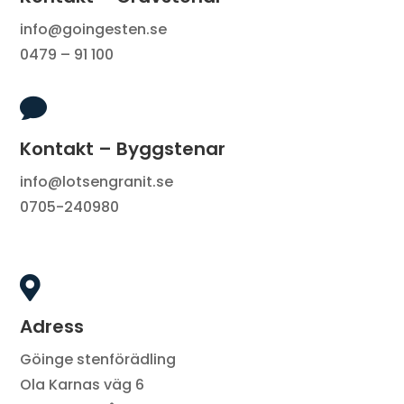
info@goingesten.se
0479 – 91 100

Kontakt – Byggstenar
info@lotsengranit.se
0705-240980

Adress
Göinge stenförädling
Ola Karnas väg 6