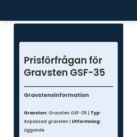
Artikelnr:
GSF-35
Kategori:
Anpassad gravsten
Prisförfrågan för
Gravsten GSF-35
Prisförfrågan
-
Gravstensinformation
Anpassad
gravsten
Gravsten:
Gravsten GSF-35 |
Typ:
Anpassad gravsten |
Utformning:
Liggande