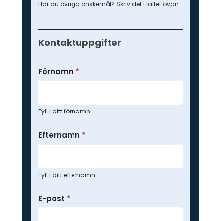
Har du övriga önskemål? Skriv det i fältet ovan.
Kontaktuppgifter
Förnamn
*
Fyll i ditt förnamn
Efternamn
*
Fyll i ditt efternamn
E-post
*