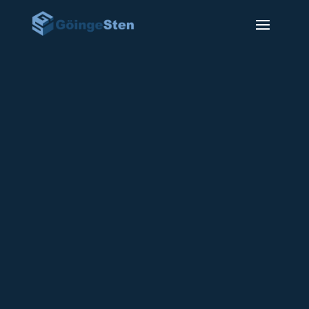
Gravsten GSF-35
12400
kr
På bilden visas en tillverkad Naturstenen i
Näs granit med bränd framsida och kanter.
Texten är försänkt.
Dekoren är försänkt
Leveranstiden är ca 6-10 veckor från det att
gravstenen är godkänd av kyrkan.
Mått: 50 x 40 x 10