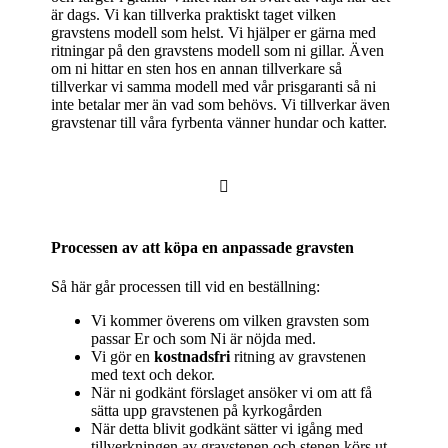
är dags. Vi kan tillverka praktiskt taget vilken
gravstens modell som helst. Vi hjälper er gärna med
ritningar på den gravstens modell som ni gillar. Även
om ni hittar en sten hos en annan tillverkare så
tillverkar vi samma modell med vår prisgaranti så ni
inte betalar mer än vad som behövs. Vi tillverkar även
gravstenar till våra fyrbenta vänner hundar och katter.

Processen av att köpa en anpassade gravsten
Så här går processen till vid en beställning:
Vi kommer överens om vilken gravsten som
passar Er och som Ni är nöjda med.
Vi gör en
kostnadsfri
ritning av gravstenen
med text och dekor.
När ni godkänt förslaget ansöker vi om att få
sätta upp gravstenen på kyrkogården
När detta blivit godkänt sätter vi igång med
tillverkningen av gravstenen och stenen körs ut