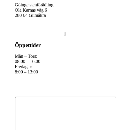
Göinge stenförädling
Ola Karnas väg 6
280 64 Glimåkra

Öppettider
Mån – Tors:
08:00 – 16:00
Fredagar:
8:00 – 13:00