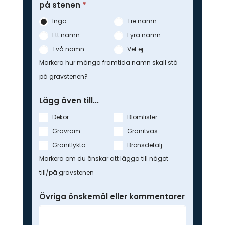
på stenen
*
Inga
Tre namn
Ett namn
Fyra namn
Två namn
Vet ej
Markera hur många framtida namn skall stå
på gravstenen?
Lägg även till...
Dekor
Blomlister
Gravram
Granitvas
Granitlykta
Bronsdetalj
Markera om du önskar att lägga till något
till/på gravstenen
Övriga önskemål eller kommentarer