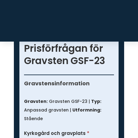
Prisförfrågan för
Gravsten GSF-23
Prisförfrågan
-
Gravstensinformation
Anpassad
gravsten
Gravsten:
Gravsten GSF-23 |
Typ:
Anpassad gravsten |
Utformning:
Stående
Kyrkogård och gravplats
*