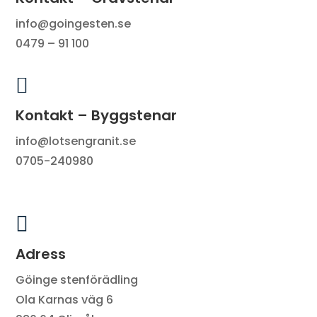
info@goingesten.se
0479 – 91 100

Kontakt – Byggstenar
info@lotsengranit.se
0705-240980

Adress
Göinge stenförädling
Ola Karnas väg 6