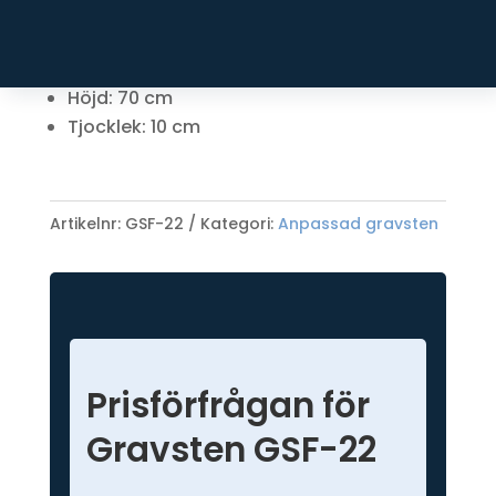
Leveranstiden är ca 6-10 veckor från det att
gravstenen är godkänd av kyrkan.
Bredd: 50 cm
Höjd: 70 cm
Tjocklek: 10 cm
Artikelnr:
GSF-22
Kategori:
Anpassad gravsten
Prisförfrågan för
Gravsten GSF-22