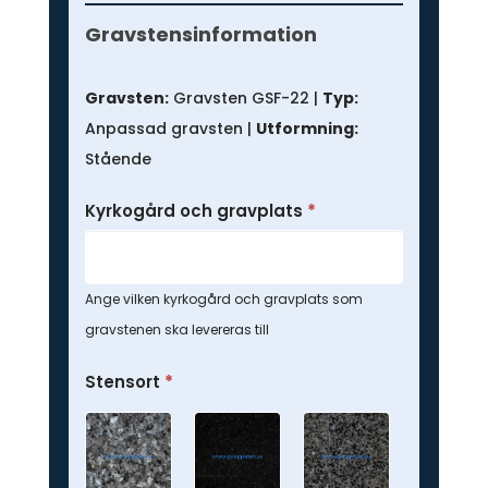
Prisförfrågan
-
Gravstensinformation
Anpassad
gravsten
Gravsten:
Gravsten GSF-22 |
Typ:
Anpassad gravsten |
Utformning:
Stående
Kyrkogård och gravplats
*
Ange vilken kyrkogård och gravplats som
gravstenen ska levereras till
Stensort
*