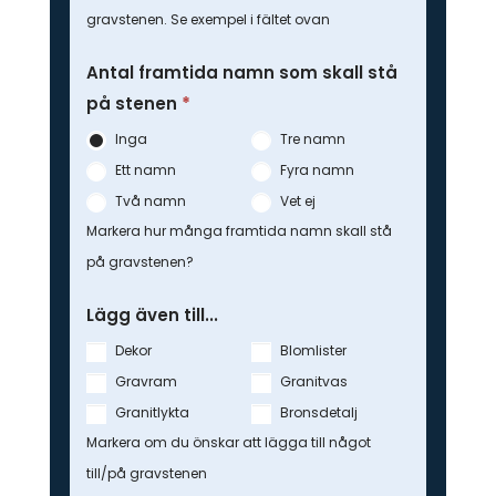
gravstenen. Se exempel i fältet ovan
Antal framtida namn som skall stå
på stenen
*
Inga
Tre namn
Ett namn
Fyra namn
Två namn
Vet ej
Markera hur många framtida namn skall stå
på gravstenen?
Lägg även till...
Dekor
Blomlister
Gravram
Granitvas
Granitlykta
Bronsdetalj
Markera om du önskar att lägga till något
till/på gravstenen