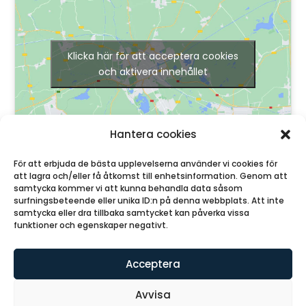
Klicka här för att acceptera cookies
och aktivera innehållet
Hantera cookies
För att erbjuda de bästa upplevelserna använder vi cookies för
att lagra och/eller få åtkomst till enhetsinformation. Genom att
samtycka kommer vi att kunna behandla data såsom
surfningsbeteende eller unika ID:n på denna webbplats. Att inte
samtycka eller dra tillbaka samtycket kan påverka vissa
funktioner och egenskaper negativt.
© Lotsen Granit AB
2026
Acceptera
Avvisa
Drivs av
Sydtech
| Design av
Skanea