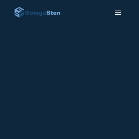
Gravsten GSF-22
21900
kr
Gravsten GSF-22 på bilden visas i Vånga
granit med polerad framsida, rå huggna
kanter, rått kantslag och slipad baksida.
Texten är ner blästrad och förgylld.
(Tillkommer på priset).
Dekoren ner blästrad och förgylld.
(Tillkommer på priset).
Sockel ingår i priset.