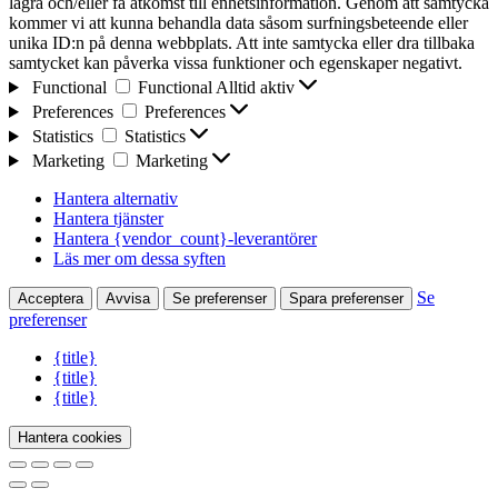
lagra och/eller få åtkomst till enhetsinformation. Genom att samtycka
kommer vi att kunna behandla data såsom surfningsbeteende eller
unika ID:n på denna webbplats. Att inte samtycka eller dra tillbaka
samtycket kan påverka vissa funktioner och egenskaper negativt.
Functional
Functional
Alltid aktiv
Preferences
Preferences
Statistics
Statistics
Marketing
Marketing
Hantera alternativ
Hantera tjänster
Hantera {vendor_count}-leverantörer
Läs mer om dessa syften
Se
Acceptera
Avvisa
Se preferenser
Spara preferenser
preferenser
{title}
{title}
{title}
Hantera cookies