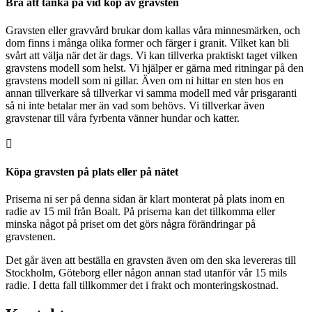
Bra att tänka på vid köp av gravsten
Gravsten eller gravvård brukar dom kallas våra minnesmärken, och
dom finns i många olika former och färger i granit. Vilket kan bli
svårt att välja när det är dags. Vi kan tillverka praktiskt taget vilken
gravstens modell som helst. Vi hjälper er gärna med ritningar på den
gravstens modell som ni gillar. Även om ni hittar en sten hos en
annan tillverkare så tillverkar vi samma modell med vår prisgaranti
så ni inte betalar mer än vad som behövs. Vi tillverkar även
gravstenar till våra fyrbenta vänner hundar och katter.

Köpa gravsten på plats eller på nätet
Priserna ni ser på denna sidan är klart monterat på plats inom en
radie av 15 mil från Boalt. På priserna kan det tillkomma eller
minska något på priset om det görs några förändringar på
gravstenen.
Det går även att beställa en gravsten även om den ska levereras till
Stockholm, Göteborg eller någon annan stad utanför vår 15 mils
radie. I detta fall tillkommer det i frakt och monteringskostnad.