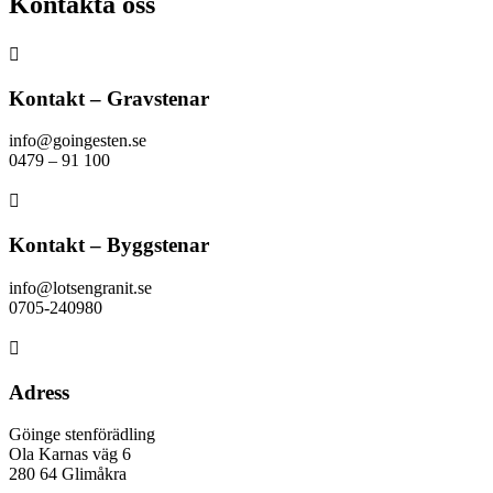
Kontakta oss

Kontakt – Gravstenar
info@goingesten.se
0479 – 91 100

Kontakt – Byggstenar
info@lotsengranit.se
0705-240980

Adress
Göinge stenförädling
Ola Karnas väg 6
280 64 Glimåkra