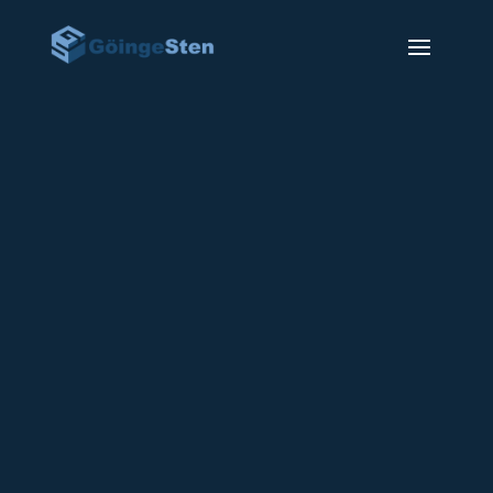
Gravsten GSF-18
19900
kr
Gravsten GSF-18 på bilden visas i Hallands
granit med polerad framsida, rå huggna
kanter rått kantslag och slipad baksida.
Texten upphöjd i rad (Tillkommer på priset).
Dekoren skulpturblästrad (Tillkommer på
priset).
Leveranstiden är ca 6-10 veckor från det att
gravstenen är godkänd av kyrkan.