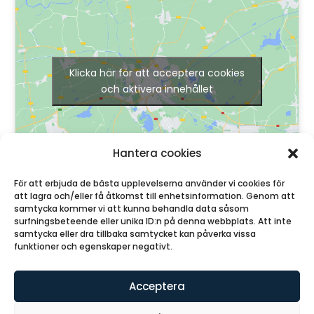
Klicka här för att acceptera cookies
och aktivera innehållet
Hantera cookies
För att erbjuda de bästa upplevelserna använder vi cookies för
att lagra och/eller få åtkomst till enhetsinformation. Genom att
samtycka kommer vi att kunna behandla data såsom
surfningsbeteende eller unika ID:n på denna webbplats. Att inte
samtycka eller dra tillbaka samtycket kan påverka vissa
funktioner och egenskaper negativt.
© Lotsen Granit AB
2026
Acceptera