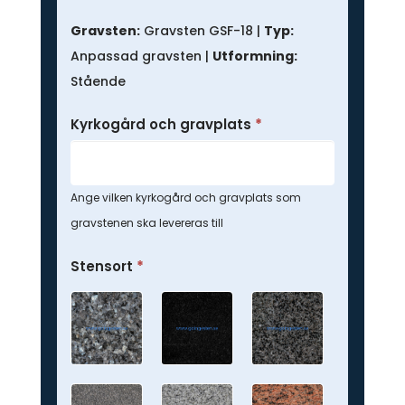
Anpassad
gravsten
Gravsten:
Gravsten GSF-18 |
Typ:
Anpassad gravsten |
Utformning:
Stående
Kyrkogård och gravplats
*
Ange vilken kyrkogård och gravplats som
gravstenen ska levereras till
Stensort
*