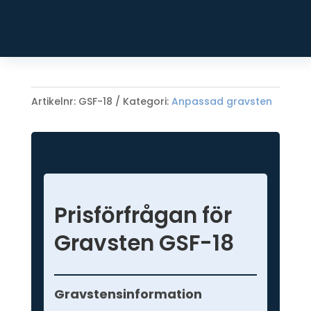
Bredd: 50 cm
Höjd: 70 cm
Tjocklek: 10 cm
Artikelnr:
GSF-18
Kategori:
Anpassad gravsten
Prisförfrågan för
Gravsten GSF-18
Prisförfrågan
-
Gravstensinformation