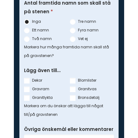
Antal framtida namn som skall stå
på stenen
*
Inga
Tre namn
Ett namn
Fyra namn
Två namn
Vet ej
Markera hur många framtida namn skall stå
på gravstenen?
Lägg även till...
Dekor
Blomlister
Gravram
Granitvas
Granitlykta
Bronsdetalj
Markera om du önskar att lägga till något
till/på gravstenen
Övriga önskemål eller kommentarer