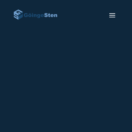
Gravsten GSF-14
24800
kr
Gravsten GSF-14
Gravsten GSF-14 på bilden visas i Labrador
granit (tillkommer på priset) med polerad
framsida, polerade kanter och baksida.