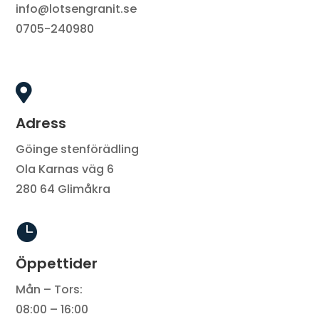
info@lotsengranit.se
0705-240980

Adress
Göinge stenförädling
Ola Karnas väg 6
280 64 Glimåkra

Öppettider
Mån – Tors:
08:00 – 16:00