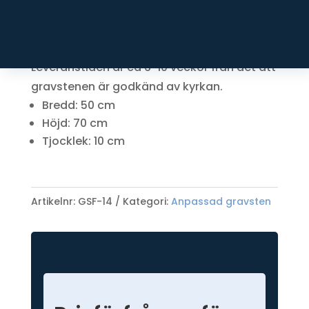
Texten är ner blästrad och silver målad.
Dekoren är ner blästrad och silver målad.
Sockel ingår i priset.
Leveranstiden är ca 6-10 veckor från det att
gravstenen är godkänd av kyrkan.
Bredd: 50 cm
Höjd: 70 cm
Tjocklek: 10 cm
Artikelnr:
GSF-14
Kategori:
Anpassad gravsten