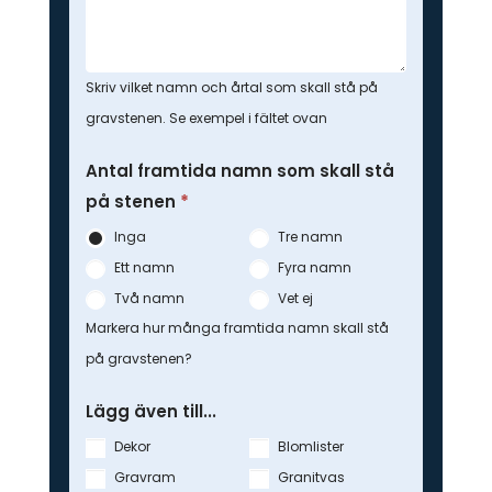
Skriv vilket namn och årtal som skall stå på
gravstenen. Se exempel i fältet ovan
Antal framtida namn som skall stå
på stenen
*
Inga
Tre namn
Ett namn
Fyra namn
Två namn
Vet ej
Markera hur många framtida namn skall stå
på gravstenen?
Lägg även till...
Dekor
Blomlister
Gravram
Granitvas