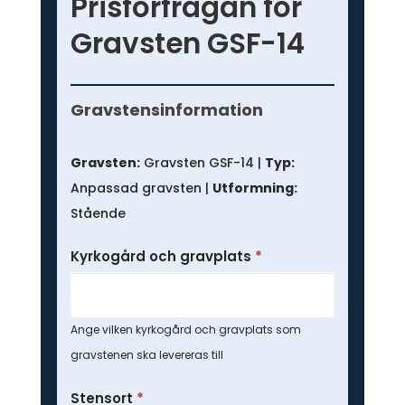
Prisförfrågan för
Gravsten GSF-14
Prisförfrågan
-
Gravstensinformation
Anpassad
gravsten
Gravsten:
Gravsten GSF-14 |
Typ:
Anpassad gravsten |
Utformning:
Stående
Kyrkogård och gravplats
*
Ange vilken kyrkogård och gravplats som
gravstenen ska levereras till
Stensort
*