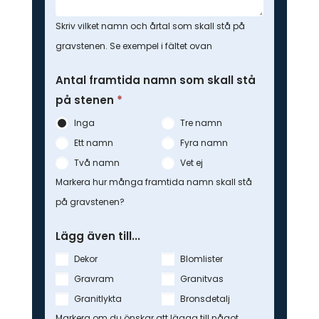
Skriv vilket namn och årtal som skall stå på
gravstenen. Se exempel i fältet ovan
Antal framtida namn som skall stå
på stenen
*
Inga
Tre namn
Ett namn
Fyra namn
Två namn
Vet ej
Markera hur många framtida namn skall stå
på gravstenen?
Lägg även till...
Dekor
Blomlister
Gravram
Granitvas
Granitlykta
Bronsdetalj
Markera om du önskar att lägga till något