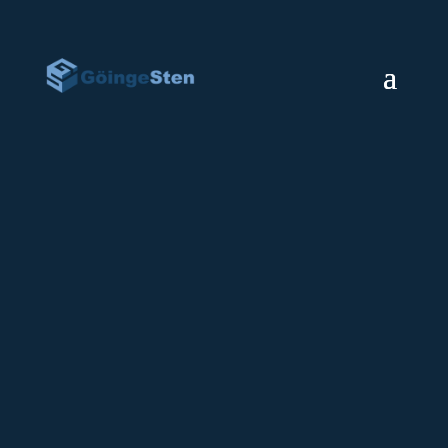
Gravsten Bok
32500
kr
Gravliggaren i form av en uppslagen bok på
bilden visas i svart granit med polerad
ovansida. Sidorna har detaljer
som liknar blad
Vid val av svart granit eller Labrador granit
tillkommer 30% på priset.
Leveranstiden är ca 6-10 veckor från det att
gravstenen är godkänd av kyrkan.
Bredd: 60 cm
Höjd: 40 cm